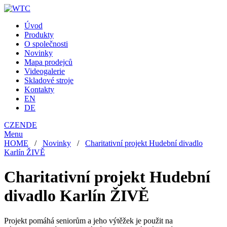
Úvod
Produkty
O společnosti
Novinky
Mapa prodejců
Videogalerie
Skladové stroje
Kontakty
EN
DE
CZ
EN
DE
Menu
HOME
/
Novinky
/
Charitativní projekt Hudební divadlo
Karlín ŽIVĚ
Charitativní projekt Hudební
divadlo Karlín ŽIVĚ
Projekt pomáhá seniorům a jeho výtěžek je použit na