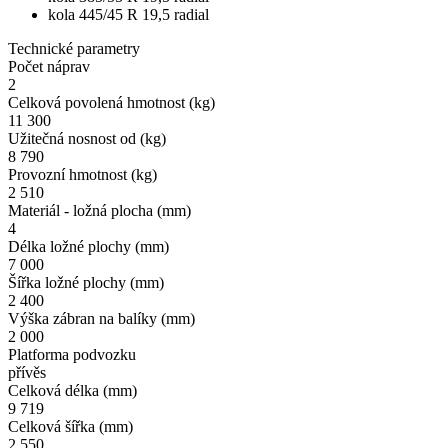
kola 445/45 R 19,5 radial
Technické parametry
Počet náprav
2
Celková povolená hmotnost (kg)
11 300
Užitečná nosnost od (kg)
8 790
Provozní hmotnost (kg)
2 510
Materiál - ložná plocha (mm)
4
Délka ložné plochy (mm)
7 000
Šířka ložné plochy (mm)
2 400
Výška zábran na balíky (mm)
2 000
Platforma podvozku
přívěs
Celková délka (mm)
9 719
Celková šířka (mm)
2 550