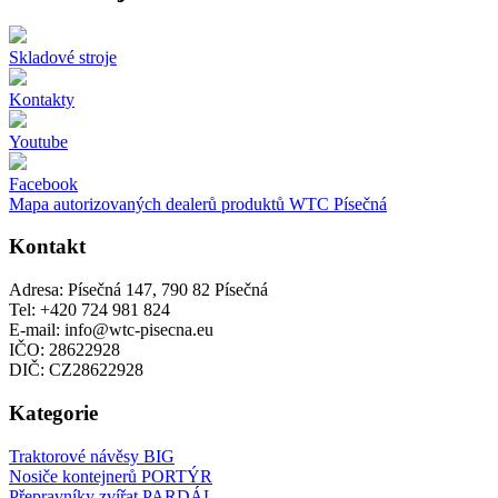
Skladové stroje
Kontakty
Youtube
Facebook
Mapa autorizovaných dealerů produktů WTC Písečná
Kontakt
Adresa: Písečná 147, 790 82 Písečná
Tel: +420 724 981 824
E-mail: info@wtc-pisecna.eu
IČO: 28622928
DIČ: CZ28622928
Kategorie
Traktorové návěsy BIG
Nosiče kontejnerů PORTÝR
Přepravníky zvířat PARDÁL