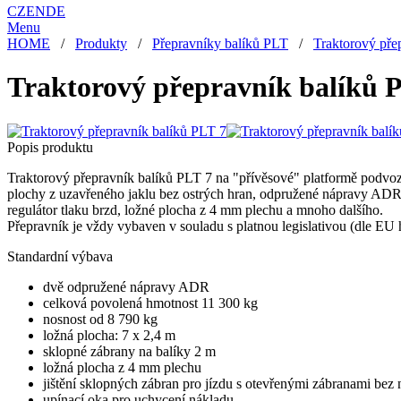
CZ
EN
DE
Menu
HOME
/
Produkty
/
Přepravníky balíků PLT
/
Traktorový pře
Traktorový přepravník balíků 
Popis produktu
Traktorový přepravník balíků PLT 7 na "přívěsové" platformě podvoz
plochy z uzavřeného jaklu bez ostrých hran, odpružené nápravy ADR
regulátor tlaku brzd, ložné plocha z 4 mm plechu a mnoho dalšího.
Přepravník je vždy vybaven v souladu s platnou legislativou (dle EU
Standardní výbava
dvě odpružené nápravy ADR
celková povolená hmotnost 11 300 kg
nosnost od 8 790 kg
ložná plocha: 7 x 2,4 m
sklopné zábrany na balíky 2 m
ložná plocha z 4 mm plechu
jištění sklopných zábran pro jízdu s otevřenými zábranami bez
upínací oka pro uchycení nákladu