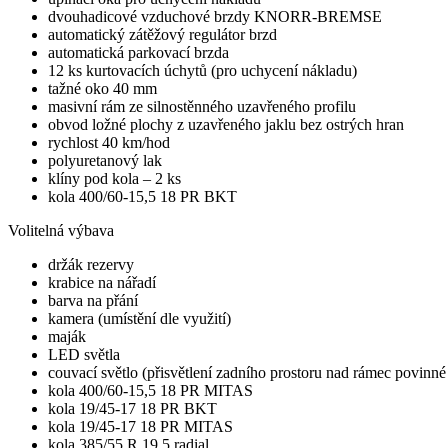
dvouhadicové vzduchové brzdy KNORR-BREMSE
automatický zátěžový regulátor brzd
automatická parkovací brzda
12 ks kurtovacích úchytů (pro uchycení nákladu)
tažné oko 40 mm
masivní rám ze silnostěnného uzavřeného profilu
obvod ložné plochy z uzavřeného jaklu bez ostrých hran
rychlost 40 km/hod
polyuretanový lak
klíny pod kola – 2 ks
kola 400/60-15,5 18 PR BKT
Volitelná výbava
držák rezervy
krabice na nářadí
barva na přání
kamera (umístění dle využití)
maják
LED světla
couvací světlo (přisvětlení zadního prostoru nad rámec povinn
kola 400/60-15,5 18 PR MITAS
kola 19/45-17 18 PR BKT
kola 19/45-17 18 PR MITAS
kola 385/55 R 19,5 radial