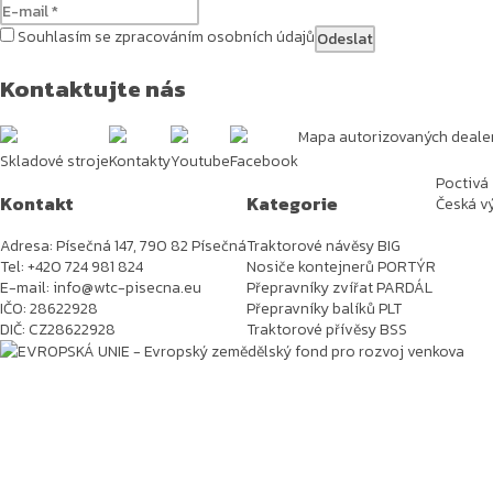
Souhlasím se zpracováním osobních údajů
Kontaktujte nás
Mapa autorizovaných deale
Skladové stroje
Kontakty
Youtube
Facebook
Poctivá
Kontakt
Kategorie
Česká vý
Adresa: Písečná 147, 790 82 Písečná
Traktorové návěsy BIG
Tel: +420 724 981 824
Nosiče kontejnerů PORTÝR
E-mail: info@wtc-pisecna.eu
Přepravníky zvířat PARDÁL
IČO: 28622928
Přepravníky balíků PLT
DIČ: CZ28622928
Traktorové přívěsy BSS