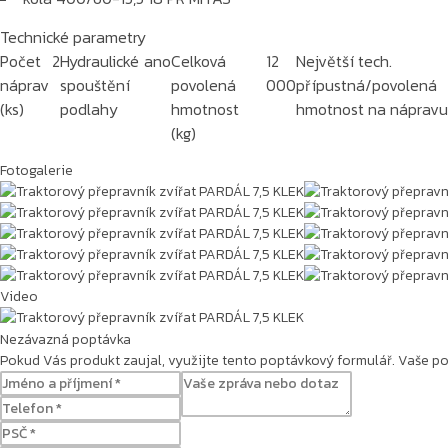
Technické parametry
Počet
2
Hydraulické
ano
Celková
12
Největší tech.
náprav
spouštění
povolená
000
přípustná/povolená
(ks)
podlahy
hmotnost
hmotnost na nápravu 
(kg)
Fotogalerie
Video
Traktorový přepravník zvířat PARDÁL 7,5 KLEK
Nezávazná poptávka
Pokud Vás produkt zaujal, využijte tento poptávkový formulář. Vaše 