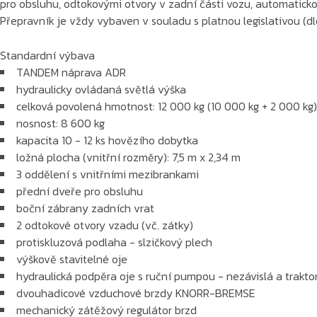
pro obsluhu, odtokovými otvory v zadní části vozu, automatic
Přepravník je vždy vybaven v souladu s platnou legislativou (
Standardní výbava
TANDEM náprava ADR
hydraulicky ovládaná světlá výška
celková povolená hmotnost: 12 000 kg (10 000 kg + 2 000 kg)
nosnost: 8 600 kg
kapacita 10 - 12 ks hovězího dobytka
ložná plocha (vnitřní rozměry): 7,5 m x 2,34 m
3 oddělení s vnitřními mezibrankami
přední dveře pro obsluhu
boční zábrany zadních vrat
2 odtokové otvory vzadu (vč. zátky)
protiskluzová podlaha - slzičkový plech
výškově stavitelné oje
hydraulická podpěra oje s ruční pumpou - nezávislá a trakto
dvouhadicové vzduchové brzdy KNORR-BREMSE
mechanický zátěžový regulátor brzd