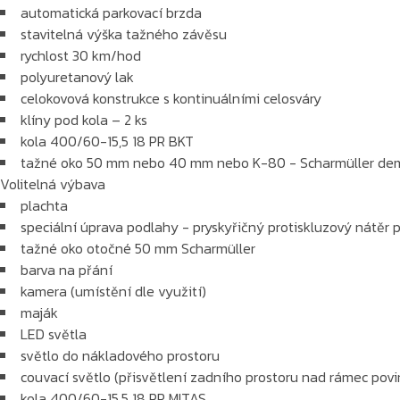
automatická parkovací brzda
stavitelná výška tažného závěsu
rychlost 30 km/hod
polyuretanový lak
celokovová konstrukce s kontinuálními celosváry
klíny pod kola – 2 ks
kola 400/60-15,5 18 PR BKT
tažné oko 50 mm nebo 40 mm nebo K-80 - Scharmüller de
Volitelná výbava
plachta
speciální úprava podlahy - pryskyřičný protiskluzový nátěr 
tažné oko otočné 50 mm Scharmüller
barva na přání
kamera (umístění dle využití)
maják
LED světla
světlo do nákladového prostoru
couvací světlo (přisvětlení zadního prostoru nad rámec pov
kola 400/60-15,5 18 PR MITAS